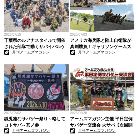
2026/07/15
2026/07/03
千葉県のルアナスタイルで開催
アメリカ海兵隊と陸上自衛隊が
された部隊で動くサバイバルゲ
真剣勝負！ギャリソンゲームズ
月刊アームズマガジン
月刊アームズマガジン
ーム「BATTLE STYLE 2026」
潜入取材 第1弾
2026/07/02
2026/06/28
狐兎雅なサバゲー祭り～略して
アームズマガジン主催 平日定例
コトサバ～其ノ参
サバゲー交流会 火サバ【次回開
月刊アームズマガジン
月刊アームズマガジン
催は7/28(火)です】