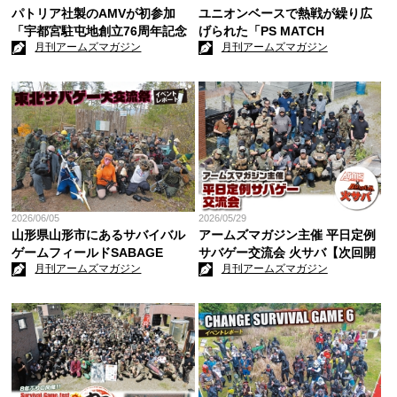
パトリア社製のAMVが初参加
ユニオンベースで熱戦が繰り広
「宇都宮駐屯地創立76周年記念
げられた「PS MATCH
月刊アームズマガジン
月刊アームズマガジン
行事」
AIRSOFTEDITION Vol.2」
2026/06/05
2026/05/29
山形県山形市にあるサバイバル
アームズマガジン主催 平日定例
ゲームフィールドSABAGE
サバゲー交流会 火サバ【次回開
月刊アームズマガジン
月刊アームズマガジン
PARK ZAO No.990で開催「東
催は6/23(火)です】
北サバゲー大交流祭」