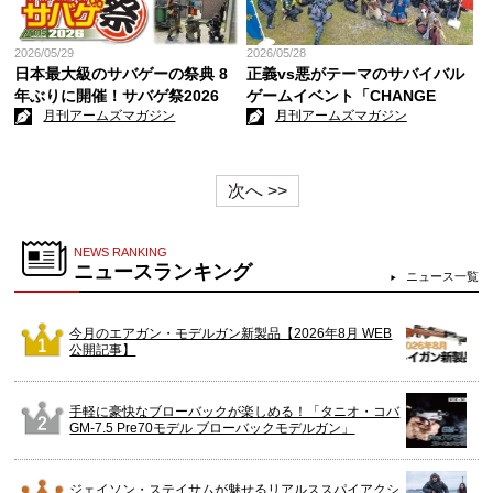
2026/05/29
2026/05/28
日本最大級のサバゲーの祭典 8
正義vs悪がテーマのサバイバル
年ぶりに開催！サバゲ祭2026
ゲームイベント「CHANGE
月刊アームズマガジン
月刊アームズマガジン
SURVIVAL GAME 6」が開催
次へ >>
NEWS RANKING
ニュースランキング
ニュース一覧
今月のエアガン・モデルガン新製品【2026年8月 WEB
公開記事】
手軽に豪快なブローバックが楽しめる！「タニオ・コバ
GM-7.5 Pre70モデル ブローバックモデルガン」
ジェイソン・ステイサムが魅せるリアルススパイアクシ