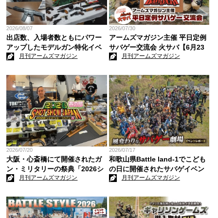
2026/08/07
2026/07/30
出店数、入場者数ともにパワー
アームズマガジン主催 平日定例
アップしたモデルガン特化イベ
サバゲー交流会 火サバ【6月23
月刊アームズマガジン
月刊アームズマガジン
ント「第3回モデルガンフェア」
日開催】
2026/07/20
2026/07/17
大阪・心斎橋にて開催されたガ
和歌山県Battle land-1でこども
ン・ミリタリーの祭典「2026シ
の日に開催されたサバゲイベン
月刊アームズマガジン
月刊アームズマガジン
ョットショージャパン春の部」
ト「風変わりなサバゲー劇場」