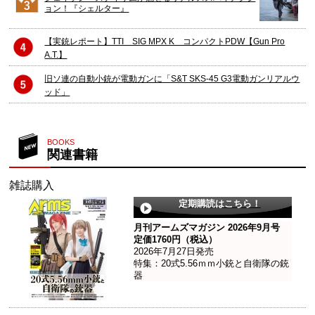
ョン！『シェルター』
【実銃レポート】TTI SIG MPX K コンパクトPDW【Gun Pro
A.T.】
旧ソ連の自動小銃が電動ガンに「S&T SKS-45 G3電動ガンリアルウ
ッド」
BOOKS
関連書籍
雑誌購入
定期購読はこちら！
月刊アームズマガジン 2026年9月号
定価1760円（税込）
2026年7月27日発売
特集：20式5.56ｍｍ小銃と自衛隊の銃
器