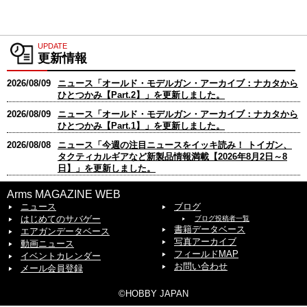
UPDATE
更新情報
2026/08/09
ニュース「オールド・モデルガン・アーカイブ：ナカタから
ひとつかみ【Part.2】」を更新しました。
2026/08/09
ニュース「オールド・モデルガン・アーカイブ：ナカタから
ひとつかみ【Part.1】」を更新しました。
2026/08/08
ニュース「今週の注目ニュースをイッキ読み！ トイガン、
タクティカルギアなど新製品情報満載【2026年8月2日～8
日】」を更新しました。
2026/08/08
ニュース「2インチに続いて3インチも登場「タナカ S&W
Arms MAGAZINE WEB
M60パフォーマンスセンター3インチステンレスフィニッシ
ニュース
ブログ
ュ Ver.2モデルガン」」を更新しました。
はじめてのサバゲー
ブログ投稿者一覧
書籍データベース
2026/08/07
ニュース「出店数、入場者数ともにパワーアップしたモデル
エアガンデータベース
ガン特化イベント「第3回モデルガンフェア」」を更新しま
写真アーカイブ
動画ニュース
した。
フィールドMAP
イベントカレンダー
お問い合わせ
メール会員登録
2026/08/07
ニュース「ARMSマガジン カスタムガンワークショップ【総
集編】」を更新しました。
©HOBBY JAPAN
2026/08/07
ニュース「マイクロドットを載せれば即戦闘準備完了！