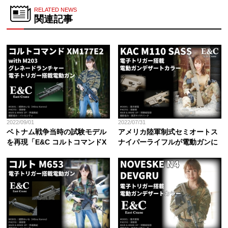
RELATED NEWS
関連記事
2022/09/01
2022/07/31
ベトナム戦争当時の試験モデル
アメリカ陸軍制式セミオートス
を再現「E&C コルトコマンドX
ナイパーライフルが電動ガンに
M177E2 with M203グレネード
「E&C KAC M110 SASS 電子
ランチャー 電子トリガー搭載電
トリガー搭載電動ガン」
動ガン」