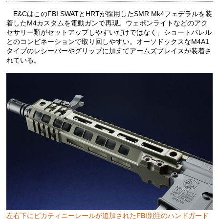
E&CはこのFBI SWATとHRTが採用したSMR Mk4フェデラルを装
着したM4カスタムを電動ガンで再現。ウェポンライトなどのアク
セサリー類がセットアップしやすいだけではなく、ショートバレル
とのコンビネーションで取り回しやすい。オーソドックスなM4A1
タイプのレシーバーやグリップに加えてアームズブレイスが装着さ
れている。
左右下にピカティニーレールが追加されたFBI別注のハンドガード