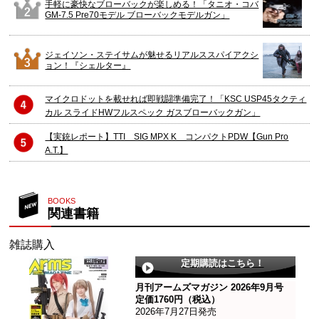
手軽に豪快なブローバックが楽しめる！「タニオ・コバ
GM-7.5 Pre70モデル ブローバックモデルガン」
ジェイソン・ステイサムが魅せるリアルススパイアクシ
ョン！『シェルター』
マイクロドットを載せれば即戦闘準備完了！「KSC USP45タクティ
カル スライドHWフルスペック ガスブローバックガン」
【実銃レポート】TTI SIG MPX K コンパクトPDW【Gun Pro
A.T.】
BOOKS
関連書籍
雑誌購入
定期購読はこちら！
月刊アームズマガジン 2026年9月号
定価1760円（税込）
2026年7月27日発売