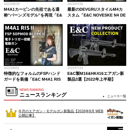
2022/08/29
2022/07/30
M4A1カービンの先祖である通
最新のDEVGRUスタイルM4カ
称“バーンズモデル”を再現「E&
スタム「E&C NOVESKE N4 DE
C コルトM653 電子トリガー搭
VGRU 電子トリガー搭載電動ガ
載電動ガン」
ン」
2022/08/01
2022/07/24
特徴的なフォルムのFSPハンド
E&C製M16&HK416エアガン新
ガードを装備「E&C M4A1 RIS
製品3選【2022年上半期】
Ⅱ FSP SOPMOD BLOCKⅡ 電子
NEWS RANKING
トリガー搭載電動ガン」
ニュースランキング
ニュース一覧
今月のエアガン・モデルガン新製品【2026年8月 WEB
公開記事】