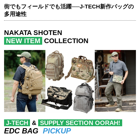
街でもフィールドでも活躍──J-TECH新作バッグの
多用途性
NAKATA SHOTEN
NEW ITEM
COLLECTION
J-TECH
&
SUPPLY SECTION OORAH!
EDC BAG
PICKUP