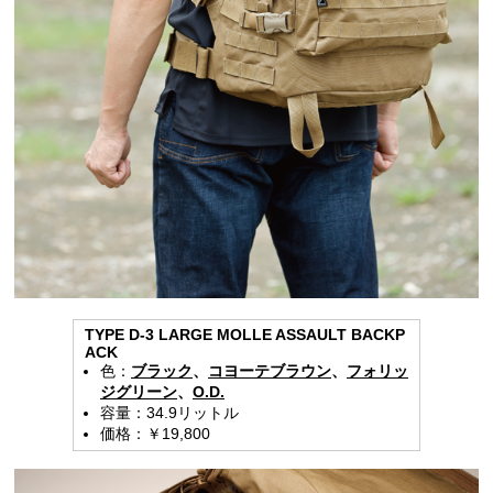
TYPE D-3 LARGE MOLLE ASSAULT BACKP
ACK
色：
ブラック
、
コヨーテブラウン
、
フォリッ
ジグリーン
、
O.D.
容量：34.9リットル
価格：￥19,800